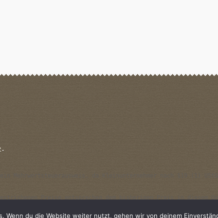
e
.
ein Mehrwertsteuerausweis, da Kleinunternehmer nach §19 (1) UStG
estrichenen Preise entsprechen dem bisherigen Preis in diesem On
s. Wenn du die Website weiter nutzt, gehen wir von deinem Einverständ