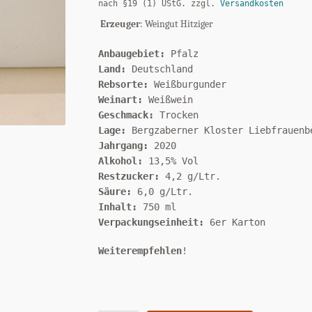
nach §19 (1) UStG.
zzgl.
Versandkosten
Erzeuger
: Weingut Hitziger
Anbaugebiet:
Pfalz
Land:
Deutschland
Rebsorte:
Weißburgunder
Weinart:
Weißwein
Geschmack:
Trocken
Lage:
Bergzaberner Kloster Liebfrauenb
Jahrgang:
2020
Alkohol:
13,5% Vol
Restzucker:
4,2 g/Ltr.
Säure:
6,0 g/Ltr.
Inhalt:
750 ml
Verpackungseinheit:
6er Karton
Weiterempfehlen
!