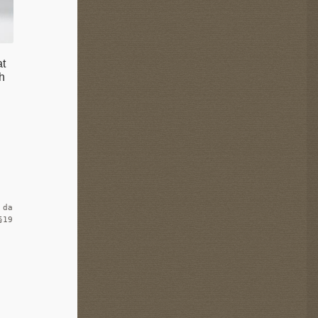
t
h
 da
§19