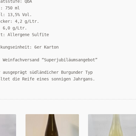
tätsstufe: QbA
t: 750 ml
ol: 13,5% Vol.
ucker: 4,2 g/Ltr.
: 6,0 g/Ltr.
lt: Allergene Sulfite
ckungseinheit: 6er Karton
t Weinfachversand “Superjubiläumsangebot”
r ausgeprägt südländicher Burgunder Typ
altet die Reife eines sonnigen Jahrgans.