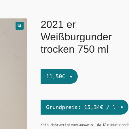
2021 er
Weißburgunder
trocken 750 ml
11,50
€
Grundpreis:
15,34
€
/
l
Kein Mehrwertsteuerausweis, da Kleinunterne