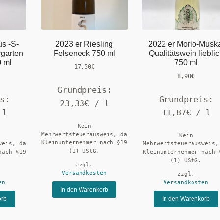
s -S-
2023 er Riesling
2022 er Morio-Muska
rgarten
Felseneck 750 ml
Qualitätswein lieblic
0 ml
750 ml
17,50
€
8,90
€
Grundpreis:
is:
Grundpreis:
23,33
€
/
l
/
l
11,87
€
/
l
Kein
Mehrwertsteuerausweis, da
Kein
Kleinunternehmer nach §19
weis, da
Mehrwertsteuerausweis,
(1) UStG.
nach §19
Kleinunternehmer nach 
(1) UStG.
zzgl.
Versandkosten
zzgl.
en
Versandkosten
In den Warenkorb
orb
In den Warenkorb