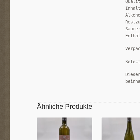
Quali
Inhal
Alkoh
Restz
Säure
Enthä
Verpa
Selec
Diese
beinh
Ähnliche Produkte