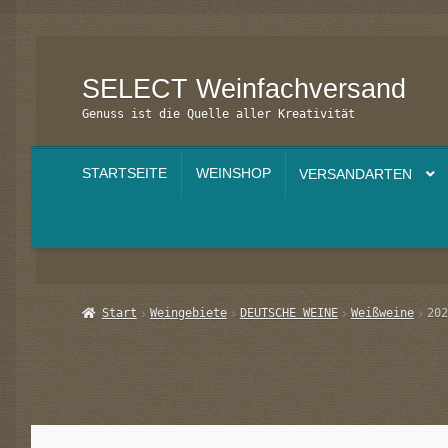
SELECT Weinfachversand
Zur
Zum
Navigation
Inhalt
Genuss ist die Quelle aller Kreativität
springen
springen
STARTSEITE
WEINSHOP
VERSANDARTEN
Start
AGB
Datenschutzbelehrung
Echtheit von Bewertung
Start
Weingebiete
DEUTSCHE WEINE
Weißweine
202
Warenkorb
Widerrufsbelehrung
Zahlungsarten