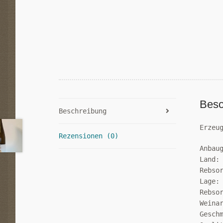
Besc
Beschreibung
Erzeu
Rezensionen (0)
Anbau
Land:
Rebso
Lage:
Rebso
Weina
Gesch