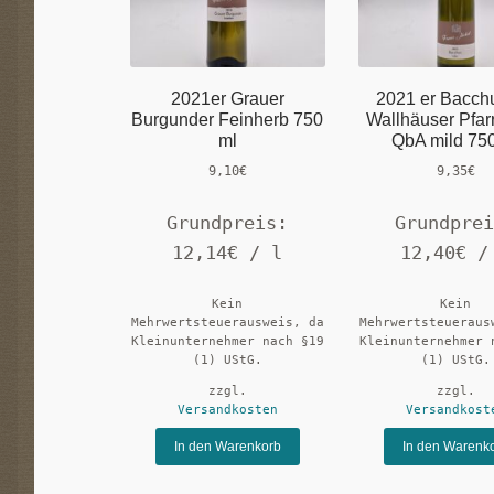
2021er Grauer
2021 er Bacchu
Burgunder Feinherb 750
Wallhäuser Pfar
ml
QbA mild 75
9,10
€
9,35
€
Grundpreis:
Grundpre
12,14
€
/
l
12,40
€
Kein
Kein
Mehrwertsteuerausweis, da
Mehrwertsteueraus
Kleinunternehmer nach §19
Kleinunternehmer 
(1) UStG.
(1) UStG.
zzgl.
zzgl.
Versandkosten
Versandkost
In den Warenkorb
In den Warenk