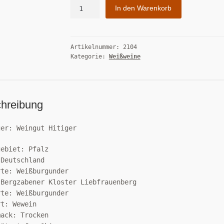
2021
In den Warenkorb
er
Weißburgunder
trocken
Artikelnummer:
2104
750
Kategorie:
Weißweine
ml
Menge
hreibung
ger: Weingut Hitiger
gebiet: Pfalz
 Deutschland
rte: Weißburgunder
 Bergzabener Kloster Liebfrauenberg
rte: Weißburgunder
rt: Wewein
mack: Trocken