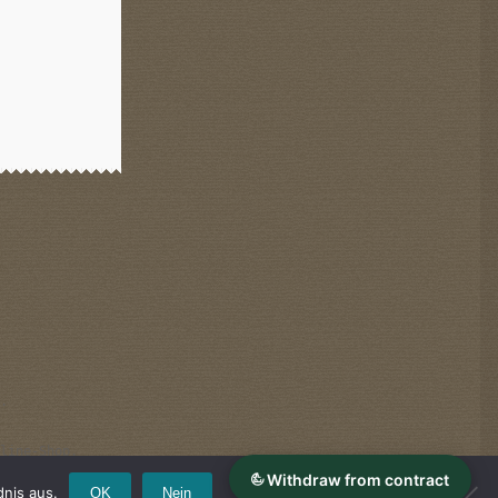
.
line-Shop.
nis aus.
OK
Nein