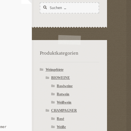
Suchen
nach:
Produktkategorien
Weingebiete
BIOWEINE
Roséweine
Rotwein
Weißwein
CHAMPAGNER
Rosé
Weiße
hmer