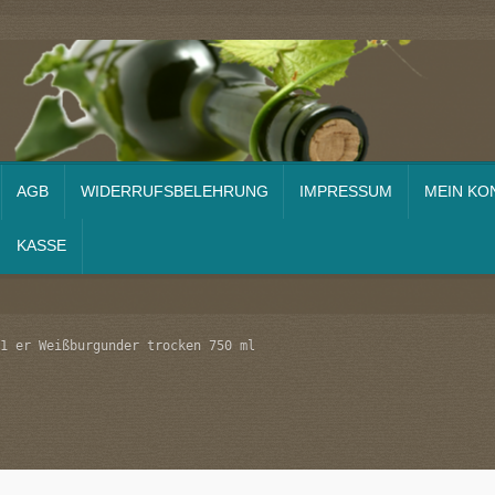
AGB
WIDERRUFSBELEHRUNG
IMPRESSUM
MEIN KO
KASSE
en
Impressum
Kasse
Mein Konto
Select-Wein Fachversand
Versandart
1 er Weißburgunder trocken 750 ml