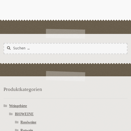
Versandarten
Warenkorb
Widerrufsbelehrung
Suchen
Zahlungsarten
nach:
Produktkategorien
Weingebiete
BIOWEINE
Roséweine
Rotwein