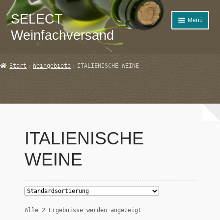
SELECT
Zur
Zum
Menü
Navigation
Inhalt
Weinfachversand
springen
springen
Start
Start
Weingebiete
ITALIENISCHE WEINE
AGB
Datenschutzbelehrung
Echtheit von Bewertungen
ITALIENISCHE
Impressum
WEINE
Kasse
Mein Konto
Alle 2 Ergebnisse werden angezeigt
Select-Wein Fachversand