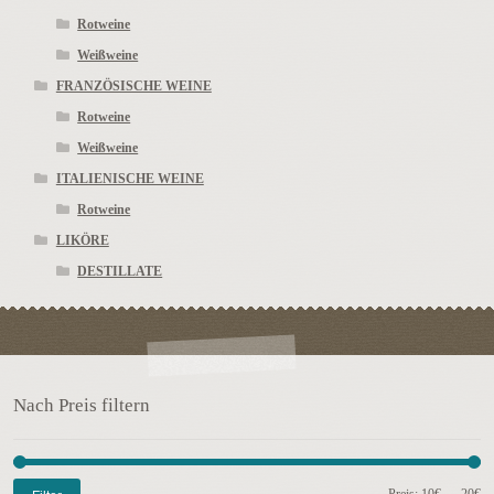
Rotweine
Weißweine
FRANZÖSISCHE WEINE
Rotweine
Weißweine
ITALIENISCHE WEINE
Rotweine
LIKÖRE
DESTILLATE
Nach Preis filtern
Mi
Ma
Preis:
10€
—
20€