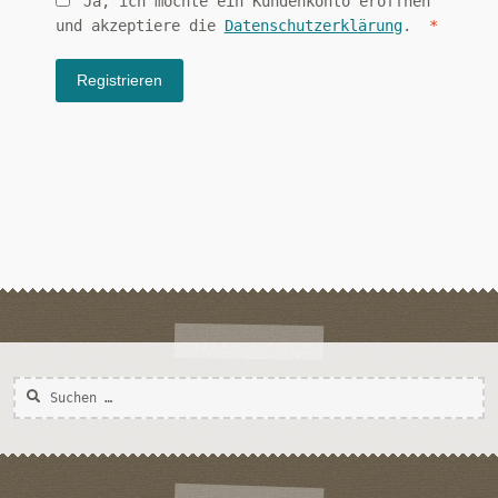
Ja, ich möchte ein Kundenkonto eröffnen
Erford
und akzeptiere die
Datenschutzerklärung
.
*
Registrieren
Suchen
nach: