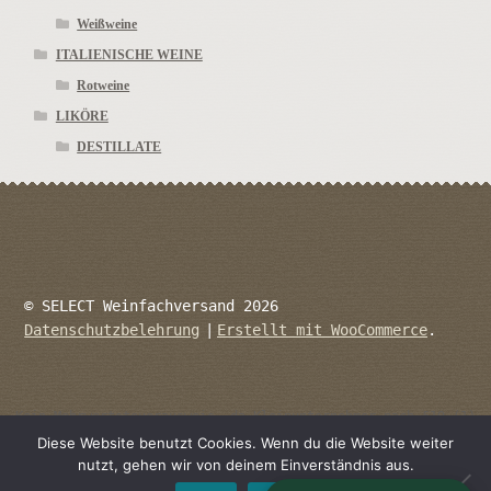
Weißweine
ITALIENISCHE WEINE
Rotweine
LIKÖRE
DESTILLATE
© SELECT Weinfachversand 2026
Datenschutzbelehrung
Erstellt mit WooCommerce
.
Kein Mehrwertsteuerausweis, da Kleinunternehmer nach §19 (1)
UStG.
Diese Website benutzt Cookies. Wenn du die Website weiter
nutzt, gehen wir von deinem Einverständnis aus.
Die durchgestrichenen Preise entsprechen dem bisherigen Preis in