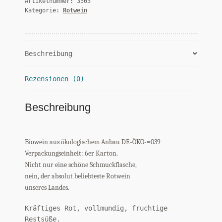
Artikelnummer:
3503
ml
Kategorie:
Rotwein
Menge
Beschreibung
Rezensionen (0)
Beschreibung
Biowein aus ökologischem Anbau DE-ÖKO-=039
Verpackungseinheit: 6er Karton.
Nicht nur eine schöne Schmuckflasche,
nein, der absolut beliebteste Rotwein
unseres Landes.
Kräftiges Rot, vollmundig, fruchtige
Restsüße.