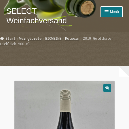
SELECT
Zur
Zum
Menü
Navigation
Inhalt
Weinfachversand
springen
springen
Start
Start
Weingebiete
BIOWEINE
Rotwein
2019 Goldthaler
Lieblich 500 ml
AGB
Datenschutzbelehrung
Echtheit von Bewertungen
Impressum
Kasse
Mein Konto
Select-Wein Fachversand